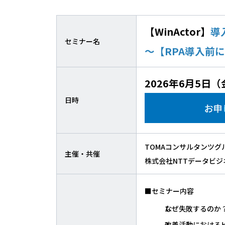
【WinActor】
導
セミナー名
～【RPA導入前
2026年6月5日（金
日時
TOMAコンサルタンツグ
主催・共催
株式会社NTTデータビ
■セミナー内容
なぜ失敗するのか
改善活動における