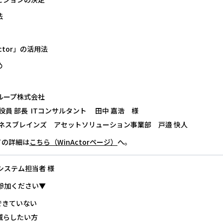
法
ctor」の活用法
め
ループ株式会社
役員 部長 ITコンサルタント 田中 嘉浩 様
ジネスブレインズ アセットソリューション事業部 戸邉 快人
いての詳細は
こちら（WinActorページ）
へ。
システム担当者 様
参加ください▼
できていない
減らしたい方