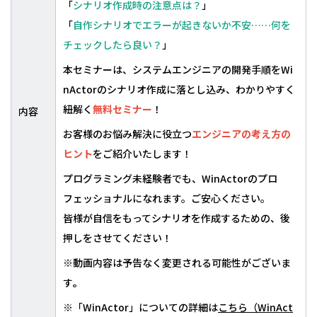
「
シナリオ作成時の注意点は？
」
「
自作シナリオでエラーが起きないか不安……何を
チェックしたら良い？
」
本セミナーは、システムエンジニアの開発手順をWi
nActorのシナリオ作成に落とし込み、わかりやすく
紐解く
無料セミナー
！
内容
お客様のお悩み解決に役立つ
エンジニアの考え方の
ヒント
をご紹介いたします！
プログラミング未経験者でも、WinActorのプロ
フェッショナルになれます。ご安心ください。
皆様が自信をもってシナリオを作成するための、後
押しをさせてください！
※動画内容は予告なく変更される可能性がございま
す
。
※「WinActor」についての詳細は
こちら（WinAct