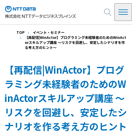
TOP
イベント・セミナー
NDBを知る
【再配信|WinActor】プログラミング未経験者のためのWinAct
orスキルアップ講座 ～リスクを回避し、安定したシナリオを作
NDBの起源
る考え方のヒント～
ビジネス・サービス
システムインテグレーション
【再配信|WinActor】プログ
会社情報
SAP
インフラ・基盤
ラミング未経験者のためのW
ご挨拶
クラウドサービス・パッケージ
イベント・セミナー
会社概要・アクセス
inActorスキルアップ講座 ～
決算公告
NDB Way(企業ビジョン)
採用情報
リスクを回避し、安定したシ
沿革
お問い合わせ
ナリオを作る考え方のヒント
情報セキュリティ他
調達・購買