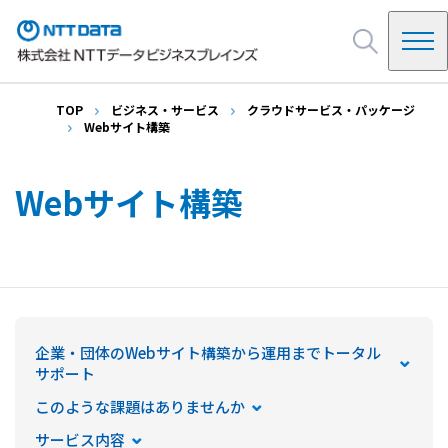
TOP
ビジネス・サービス
クラウドサービス・パッケージ
NDBを知る
Webサイト構築
NDBの起源
ビジネス・サービス
Webサイト構築
システムインテグレーション
会社情報
SAP
インフラ・基盤
ご挨拶
クラウドサービス・パッケージ
イベント・セミナー
会社概要・アクセス
決算公告
企業・団体のWebサイト構築から運用までトータル
NDB Way(企業ビジョン)
採用情報
サポート
沿革
お問い合わせ
このような課題はありませんか
情報セキュリティ他
サービス内容
調達・購買