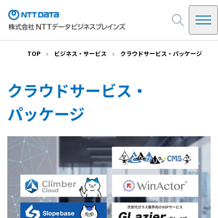
TOP
ビジネス・サービス
クラウドサービス・パッケージ
NDBを知る
NDBの起源
クラウドサービス・
ビジネス・サービス
システムインテグレーション
パッケージ
会社情報
SAP
インフラ・基盤
ご挨拶
クラウドサービス・パッケージ
イベント・セミナー
会社概要・アクセス
決算公告
NDB Way(企業ビジョン)
採用情報
沿革
お問い合わせ
情報セキュリティ他
調達・購買