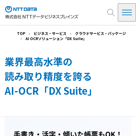
TOP
ビジネス・サービス
クラウドサービス・パッケージ
NDBを知る
AI OCRソリューション「DX Suite」
NDBの起源
ビジネス・サービス
業界最高水準の
システムインテグレーション
読み取り精度を誇る
会社情報
SAP
インフラ・基盤
ご挨拶
AI-OCR「DX Suite」
クラウドサービス・パッケージ
イベント・セミナー
会社概要・アクセス
決算公告
NDB Way(企業ビジョン)
採用情報
沿革
お問い合わせ
情報セキュリティ他
調達・購買