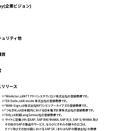
Way(企業ビジョン)
キュリティ他
購買
営
スリリース
※「WinActor」はNTTアドバンステクノロジ株式会社の登録商標です。
※「DX Suite」はAI inside 株式会社の登録商標です。
※「WAN-Sign」は株式会社NXワンビシアーカイブズの登録商標です。
※「つなぎAI」は日本国内における日本電子計算株式会社の登録商標です。
※「Dify」は米国LangGenius社の登録商標です。
※ サイトに記載されるSAP、SAP BW/4HANA、SAP R/3、SAP S/4HANA 及び
その他のSAPの製品やサービス、ならびにそれらの個々のロゴは、
ドイツ及びその他の国における SAP SE （またはSAPの関連会社）の商標