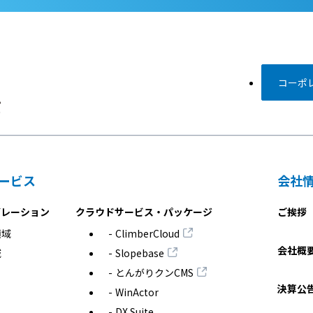
コーポレ
ービス
会社
グレーション
クラウドサービス・パッケージ
ご挨拶
領域
ClimberCloud
会社概
域
Slopebase
とんがりクンCMS
決算公
WinActor
DX Suite