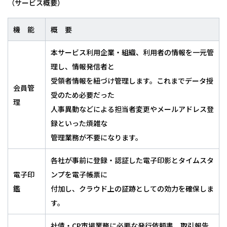
（サービス概要）
機 能
概 要
本サービス利用企業・組織、利用者の情報を一元管
理し、情報発信者と
受領者情報を紐づけ管理します。これまでデータ授
会員管
受のため必要だった
理
人事異動などによる担当者変更やメールアドレス登
録といった煩雑な
管理業務が不要になります。
各社が事前に登録・認証した電子印影とタイムスタ
電子印
ンプを電子帳票に
鑑
付加し、クラウド上の証跡としての効力を確保しま
す。
社債・CP市場業務に必要な発行依頼書、取引報告