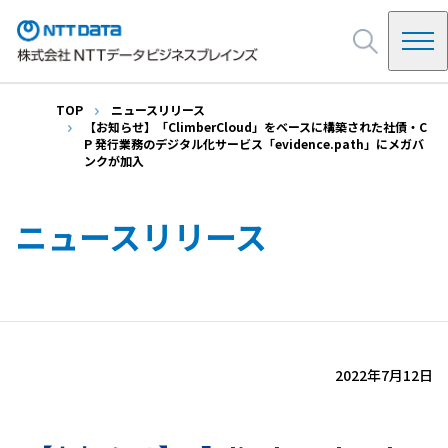
TOP
ニュースリリース
NDBを知る
【お知らせ】「ClimberCloud」をベースに構築された社債・C
P 発行業務のデジタル化サービス「evidence.path」にメガバ
NDBの起源
ンクが加入
ビジネス・サービス
システムインテグレーション
ニュースリリース
会社情報
SAP
インフラ・基盤
ご挨拶
クラウドサービス・パッケージ
イベント・セミナー
会社概要・アクセス
決算公告
NDB Way(企業ビジョン)
採用情報
2022年7月12日
沿革
お問い合わせ
情報セキュリティ他
調達・購買