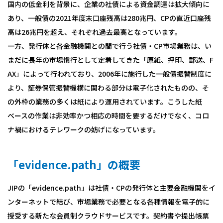
国内の低金利を背景に、企業の社債による資金調達は拡大傾向に
あり、一般債の2021年度末口座残高は280兆円、CPの直近口座残
高は26兆円を超え、それぞれ過去最高となっています。
一方、発行体と各金融機関との間で行う社債・CP市場業務は、い
まだに長年の市場慣行として定着してきた「原紙、押印、郵送、F
AX」によって行われており、2006年に施行した一般債振替制度に
より、証券保管振替機構に関わる部分は電子化されたものの、そ
の外枠の業務の多くは紙により運用されています。こうした紙
ベースの作業は非効率かつ相応の時間を要するだけでなく、コロ
ナ禍におけるテレワークの妨げになっています。
「evidence.path」の概要
JIPの「evidence.path」は社債・CPの発行体と主要金融機関をイ
ンターネットで結び、市場業務で必要となる各種情報を電子的に
授受する新たな会員制クラウドサービスです。契約書や提出帳票