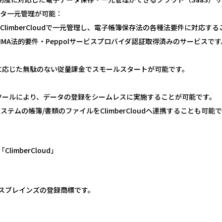
タ一元管理が可能：
mberCloudで一元管理し、電子帳簿保存法の各種法要件に対応する
A法的要件・Peppolサービスプロバイダ認証取得済みのサービスです
用料に応じた無駄のない従量課金でスモールスタートが可能です。
登録ツールにより、データの登録をシームレスに実施することが可能です。
の帳簿/書類のファイルをClimberCloudへ連携することも可能
imberCloud」
ジネスブレインズの登録商標です。