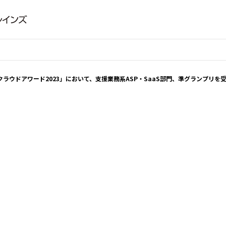
7回 クラウドアワード2023」において、支援業務系ASP・SaaS部門、準グランプリを