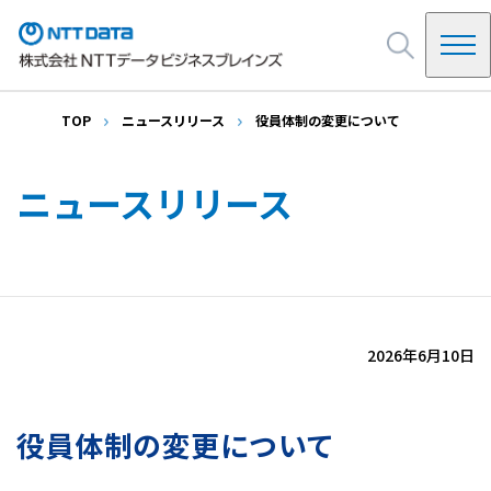
TOP
ニュースリリース
役員体制の変更について
NDBを知る
NDBの起源
ニュースリリース
ビジネス・サービス
システムインテグレーション
会社情報
SAP
インフラ・基盤
ご挨拶
クラウドサービス・パッケージ
イベント・セミナー
会社概要・アクセス
2026年6月10日
決算公告
NDB Way(企業ビジョン)
採用情報
沿革
役員体制の変更について
お問い合わせ
情報セキュリティ他
調達・購買