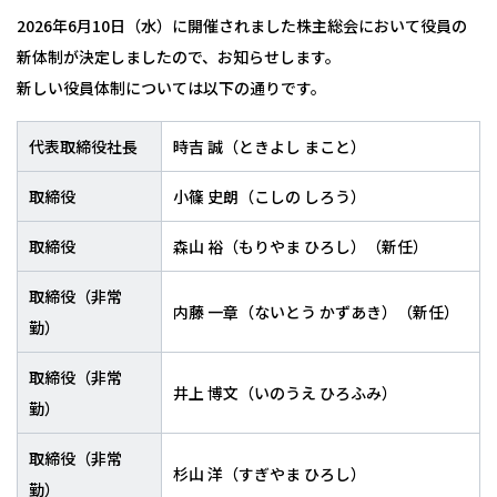
健康経営
2026年6月10日（水）に開催されました株主総会において役員の
ニュースリリース
新体制が決定しましたので、お知らせします。
新しい役員体制については以下の通りです。
代表取締役社長
時吉 誠（ときよし まこと）
取締役
小篠 史朗（こしの しろう）
取締役
森山 裕（もりやま ひろし）（新任）
取締役（非常
内藤 一章（ないとう かずあき）（新任）
勤）
取締役（非常
井上 博文（いのうえ ひろふみ）
勤）
取締役（非常
杉山 洋（すぎやま ひろし）
勤）