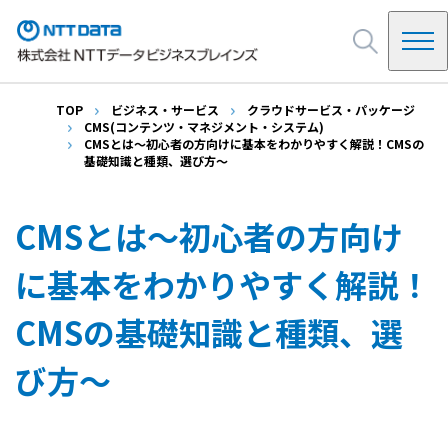
TOP
ビジネス・サービス
クラウドサービス・パッケージ
NDBを知る
CMS(コンテンツ・マネジメント・システム)
CMSとは～初心者の方向けに基本をわかりやすく解説！CMSの
NDBの起源
基礎知識と種類、選び方～
ビジネス・サービス
システムインテグレーション
CMSとは～初心者の方向け
会社情報
SAP
インフラ・基盤
に基本をわかりやすく解説！
ご挨拶
クラウドサービス・パッケージ
イベント・セミナー
会社概要・アクセス
CMSの基礎知識と種類、選
決算公告
NDB Way(企業ビジョン)
採用情報
び方～
沿革
お問い合わせ
情報セキュリティ他
調達・購買